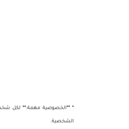
* **الخصوصية مهمة:** لكل شخص 
الشخصية.