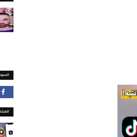
السويش
المشار