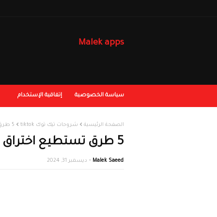
Malek apps
سياسة الخصوصية
إتفاقية الإستخدام
الصفحة الرئيسية
شروحات تيك توك tiktok
5 طرق تستطيع اختراق اي حساب تيك توك احذر!
5 طرق تستطيع اختراق اي حساب تيك توك احذر!
Malek Saeed
ديسمبر 31, 2024