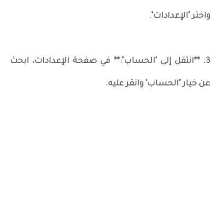
واختر "الإعدادات".
3. **انتقل إلى "الحساب":** في صفحة الإعدادات، ابحث
عن خيار "الحساب" وانقر عليه.