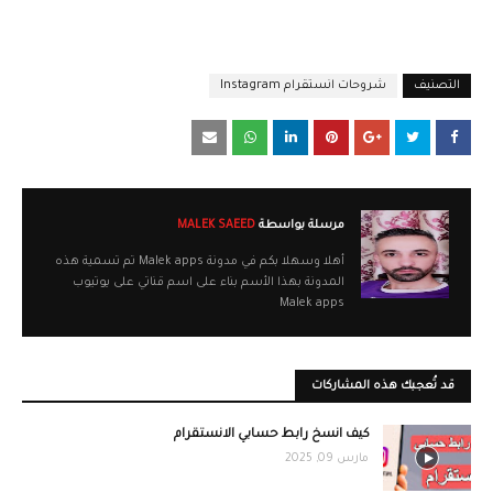
التصنيف
شروحات انستقرام Instagram
مرسلة بواسطة
MALEK SAEED
أهلا وسهلا بكم في مدونة Malek apps تم تسمية هذه
المدونة بهذا الأسم بناء على اسم قناتي على يوتيوب
Malek apps
قد تُعجبك هذه المشاركات
كيف انسخ رابط حسابي الانستقرام
مارس 09, 2025