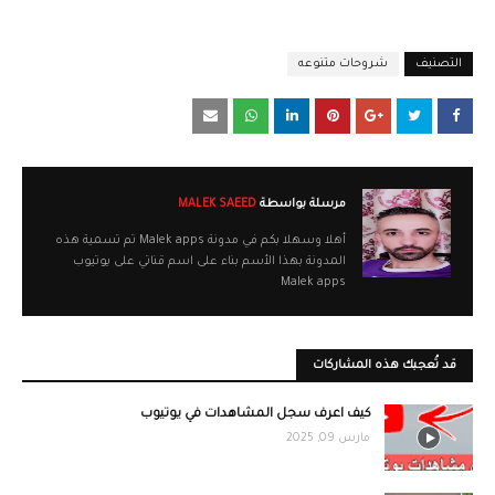
التصنيف
شروحات متنوعه
مرسلة بواسطة
MALEK SAEED
أهلا وسهلا بكم في مدونة Malek apps تم تسمية هذه
المدونة بهذا الأسم بناء على اسم قناتي على يوتيوب
Malek apps
قد تُعجبك هذه المشاركات
كيف اعرف سجل المشاهدات في يوتيوب
مارس 09, 2025