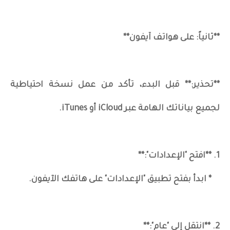
**ثانياً: على هواتف آيفون**
**تحذير:** قبل البدء، تأكد من عمل نسخة احتياطية
لجميع بياناتك الهامة عبر iCloud أو iTunes.
1. **افتح "الإعدادات":**
* ابدأ بفتح تطبيق "الإعدادات" على هاتفك الآيفون.
2. **انتقل إلى "عام":**