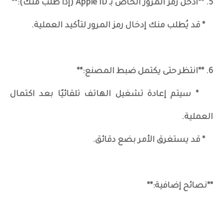
5. **أدخل رمز المرور الخاص بـ Apple ID (إذا طُلب منك):**
* قد يُطلب منك إدخال رمز المرور لتأكيد العملية.
6. **انتظر حتى يكتمل ضبط المصنع:**
* سيتم إعادة تشغيل الهاتف تلقائيًا بعد اكتمال
العملية.
* قد يستغرق الأمر بضع دقائق.
**نصائح إضافية:**