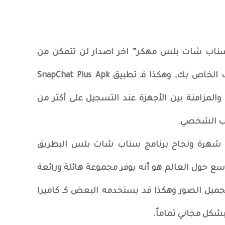
 سناب شات بلس مهكر” اخر اصدار لن تتمكن من
استخدامه إلا مع تسجيل الحساب الخاص بك, وهكذا فـ تطبيق SnapChat Plus Apk
لمزامنة بين الأجهزة عند التسجيل على أكثر من
اب الشخصي.
باب شهرة ونجاح برنامج سناب شات بلس البطريق
على مستوى واسع حول العالم هو أنه يوفر مجموعة هائلة ورائعة
جميل الصور وهكذا قد يستخدمه البعض كـ كاميرا
بشكل مجاني تماماً.