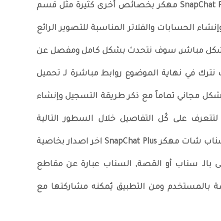
يتمتع برنامج سناب شات SnapChat Plus Apk مهكر بخصائص أخرى كثيرة مثل قسم
نشاء الحسابات والفلاتر المناسبة للتصوير الرائع
بشكل مباشر, سوف نتحدث بشكل كامل ومفصل عن
نترك في نهاية الموضوع روابط مباشرة لـ تحميل
كل مجاني تماماً مع ذكر طريقة التسجيل وإنشاء
لتتعرف على كٌل التفاصيل خلال السطور التالية
القصص و السنابات : يوفر تنزيل سناب شات مهكر SnapChat Plus اخر اصدار بخاصية
 بالـ سناب أو القصة, السناب عبارة عن مقاطع
صة بالمستخدم ومن التطبيق يٌمكنه مشاركتها مع