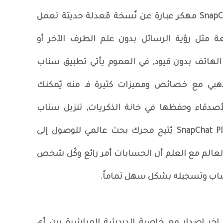
تطبيق سناب شات بلس SnapChat Plus مهكر عبارة عن نٌسخة مٌعدلة حديثة تعمل
 مثل رؤية الرسائل بدون علم الطرف الآخر أو
لهاتف بدون قيود, في العموم يأتي تطبيق سناب
لبطريق SnapChat Gold الذهبي مع خصائص ومميزات كثيرة فـ منه يٌمكنك
دقاء وحفظها في خانة الذكريات, تنزيل سناب
شات بلس للاندرويد SnapChat Plus Gold Apk يٌتيح محرك بحث عالمي للوصول إلى
لم مع العلم أن الحسابات أمر رائع وكٌل شخص
اب وتسجيله بشكل سهل تماماً.