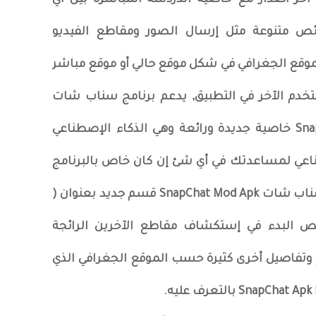
Snap مهكر بلس اخر اصدار مع خاصية الدردشة المباشرة بين أي
 متنوعة مثل إرسال الصور ومقاطع الفيديو
لموقع الجغرافي في شكل موقع حالي أو موقع مباشر
دم الآخر في التطبيق, يدعم برنامج سناب شات
بلس الذهبي SnapChat Plus Apk Mod خاصية جديدة ورائعة وهي الذكاء الإصطناعي
ناعي لمساعدتك في أي شئ إن كان خاص بالبرنامج
أو خاص بأي شئ آخر, يوفر تطبيق سناب شات SnapChat Mod Apk قسم جديد بعنوان (
 البدء في إستكشاف مقاطع الآخرين الرائجة
وتفاصيل أخرى كثيرة حسب الموقع الجغرافي الذي