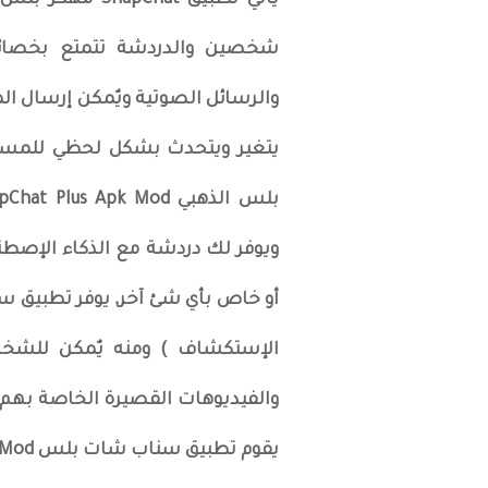
يأتي تطبيق Chat
شخصين والدردشة تتمتع بخصائص
والرسائل الصوتية ويٌمكن إرسال ا
يتغير ويتحدث بشكل لحظي للمستخ
ويوفر لك دردشة مع الذكاء الإصط
الإستكشاف ) ومنه يٌمكن للشخص
والفيديوهات القصيرة الخاصة بهم 
يقوم تطبيق سناب شات بلس SnapChat Apk Mod بالتعرف عليه.