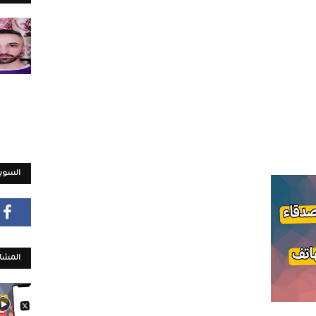
السويش
المشار