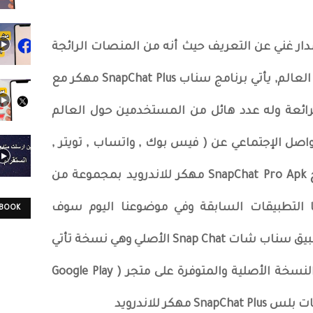
Sna مهكر اخر اصدار غني عن التعريف حيث أنه من المنصات الرائجة
في التواصل الإجتماعي على مستوى العالم, يأتي برنامج سناب SnapChat Plus مهكر مع
رائعة وله عدد هائل من المستخدمين حول العالم
واصل الإجتماعي عن ( فيس بوك , واتساب , تويتر ,
انستجرام , تليجرام ), يتمتع برنامج SnapChat Pro Apk مهكر للاندرويد بمجموعة من
ها التطبيقات السابقة وفي موضوعنا اليوم سوف
EBOOK
نتحدث عن النسخة المٌعدلة من تطبيق سناب شات Snap Chat الأصلي وهي نسخة تأتي
مع خصائص حصرية لن تتوفر في النسخة الأصلية والمتوفرة على متجر ( Google Play
كر للاندرويد