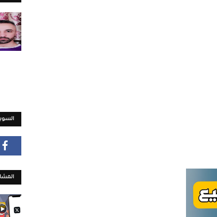
السويش
المشار