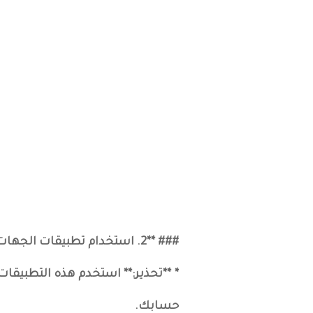
### **2. استخدام تطبيقات الجهات الخارجية:**
* **تحذير:** استخدم هذه التطبيق
حسابك.