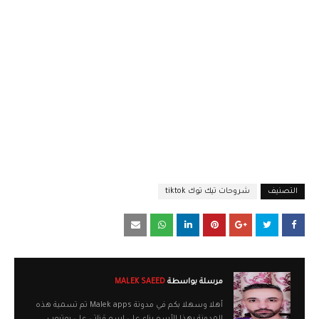
التصنيف
شروحات تيك توك tiktok
مرسلة بواسطة
MALEK SAEED
أهلا وسهلا بكم في مدونة Malek apps تم تسمية هذه