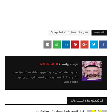
التصنيف
شروحات سنابشات Snapchat
مرسلة بواسطة
MALEK SAEED
أهلا وسهلا بكم في مدونة Malek apps تم تسمية هذه
المدونة بهذا الأسم بناء على اسم قناتي على يوتيوب
Malek apps
قد تُعجبك هذه المشاركات