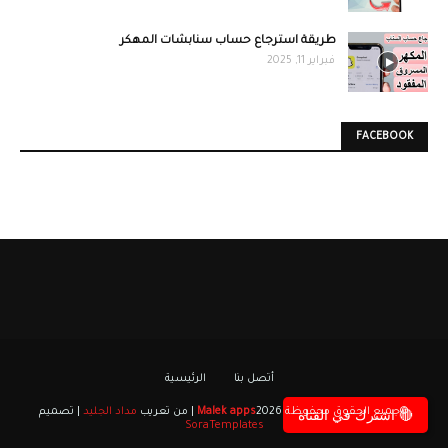
طريقة استرجاع حساب سنابشات المهكر
فبراير 11, 2025
FACEBOOK
أتصل بنا
الرئيسية
©جميع الحقوق محفوظة
2026 | من تعريب
Malek apps
مداد الجليد
| تصميم
🔴 اشترك في القناة
SoraTemplates