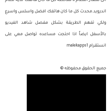
الى شعار النظام ،، ملاحظه كل ما كان هاتفك لديه نظام
اندرويد.محدث كل ما كان هاتفك افضل واسلس واسرع
ولكي تفهم الطريقة بشكل مفصل شاهد الفيديو
بالأسفل ايضاً اذا احتجت مساعده تواصل معي على
انستقرام malekapps1
جميع الحقوق محفوظه ©