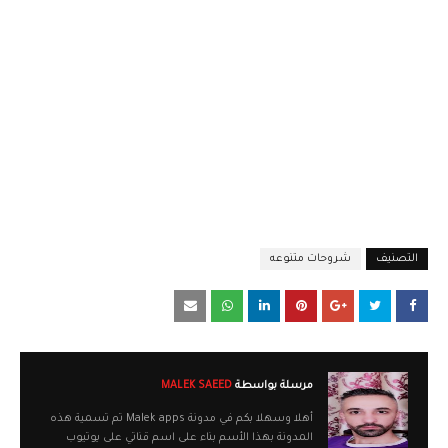
التصنيف
شروحات متنوعه
مرسلة بواسطة
MALEK SAEED
أهلا وسهلا بكم في مدونة Malek apps تم تسمية هذه
المدونة بهذا الأسم بناء على اسم قناتي على يوتيوب