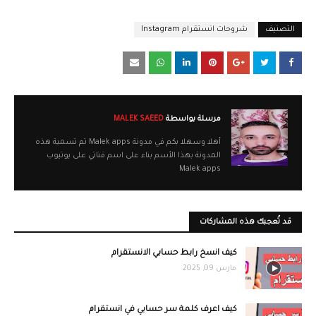
التصنيف
شروحات انستقرام Instagram
مرسلة بواسطة
MALEK SAEED
أهلا وسهلا بكم في مدونة Malek apps تم تسمية هذه
المدونة بهذا الأسم بناء على اسم قناتي على يوتيوب
Malek apps
قد تُعجبك هذه المشاركات
كيف انسخ رابط حسابي الانستقرام
مارس 09, 2025
كيف اعرف كلمة سر حسابي في انستقرام