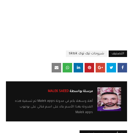
التصنيف
شروحات تيك توك tiktok
مرسلة بواسطة
MALEK SAEED
أهلا وسهلا بكم في مدونة Malek apps تم تسمية هذه
المدونة بهذا الأسم بناء على اسم قناتي على يوتيوب
Malek apps