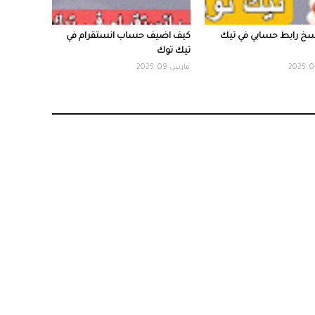
سخ رابط حسابي في تيك
كيف اضيف حساب انستقرام في
تيك توك
مارس 09, 2025