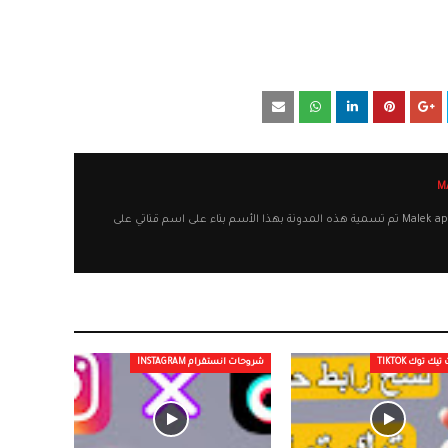
أهلا وسهلا بكم في مدونة Malek apps تم تسمية هذه المدونة بهذا الأسم بناء على اسم قناتي على
 توك TIKTOK
شروحات انستقرام INSTAGRAM