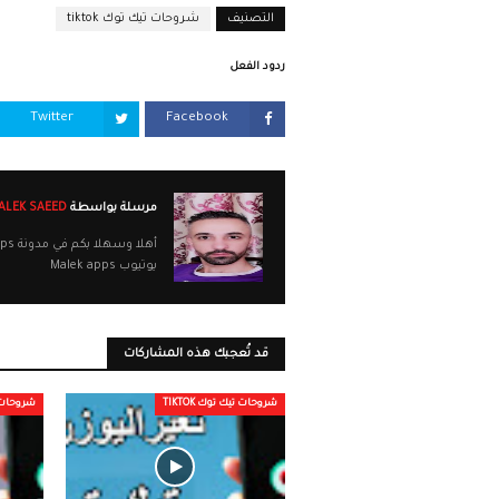
التصنيف
شروحات تيك توك tiktok
ردود الفعل
Twitter
Facebook
مرسلة بواسطة
MALEK SAEED
يوتيوب Malek apps
قد تُعجبك هذه المشاركات
شروحات تيك توك TIKTOK
شروحات تيك