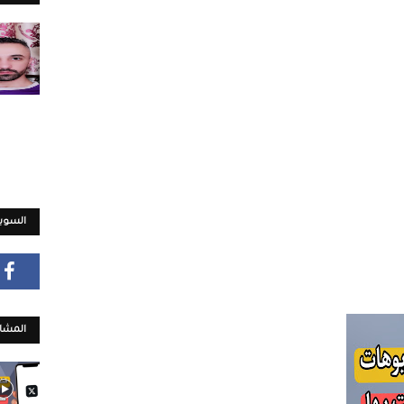
السويش
المشار