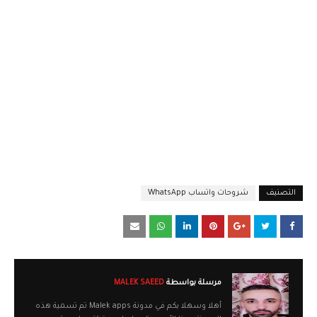
التصنيف
شروحات واتساب WhatsApp
مرسلة بواسطة
MALEK SAEED
أهلا وسهلا بكم في مدونة Malek apps تم تسمية هذه