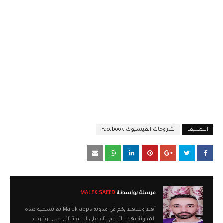
التصنيف
شروحات الفيسبوك Facebook
مرسلة بواسطة
MALEK SAEED
أهلا وسهلا بكم في مدونة Malek apps تم تسمية هذه
المدونة بهذا الأسم بناء على اسم قناتي على يوتيوب