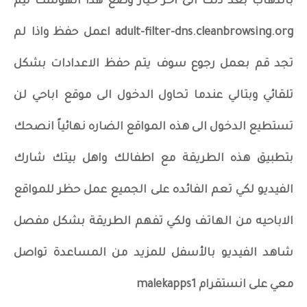
بالذهاب بعد ذلك الى اخر خيار وضع هذا الهوست نيم
adult-filter-dns.cleanbrowsing.org اعمل حفظ واذا لم
تجد قم بعمل رجوع سوف يتم حفظ الاعدادات بشكل
تلقائي وبتالي عندما تحاول الدخول الى موقع اباحي لن
تستطيع الدخول الى هذه المواقع الضاره نهائياً انصحك
بتطبيق هذه الطريقة مع اطفالك واهل بيتك شارك
الفيديو لكي تعم الفائده على الجميع عمل حظر للمواقع
الاباحيه من الهاتف ولكي تفهم الطريقة بشكل مفصل
شاهد الفيديو بالأسفل للمزيد من المساعدة تواصل
معي على انستقرام malekapps1