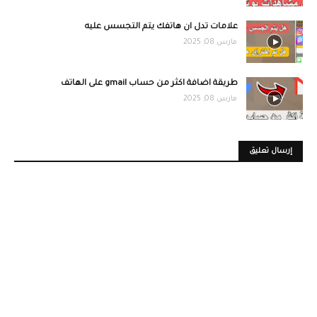
علامات تدل ان هاتفك يتم التجسس عليه
مارس 08, 2025
طريقة اضافة اكثر من حساب gmail على الهاتف
مارس 08, 2025
إرسال تعليق