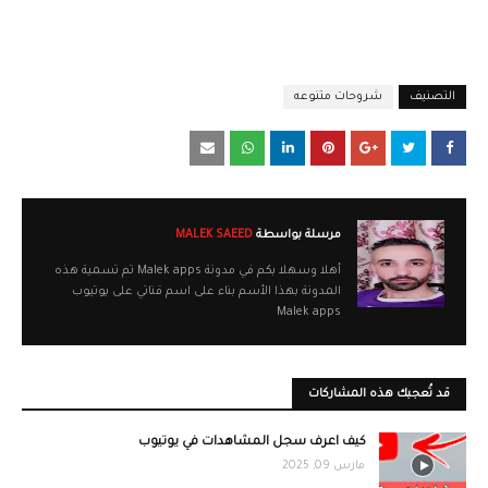
التصنيف
شروحات متنوعه
مرسلة بواسطة
MALEK SAEED
أهلا وسهلا بكم في مدونة Malek apps تم تسمية هذه
المدونة بهذا الأسم بناء على اسم قناتي على يوتيوب
Malek apps
قد تُعجبك هذه المشاركات
كيف اعرف سجل المشاهدات في يوتيوب
مارس 09, 2025