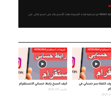
أهلا وسهلا بكم في مدونة Malek apps تم تسمية هذه المدونة بهذا الأسم بناء على اسم قناتي على
قرام INSTAGRAM
شروحات انستقرام INSTAGRAM
رف كلمة سر حسابي في
كيف انسخ رابط حسابي الانستقرام
م
مارس 09, 2025