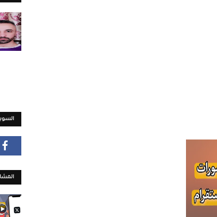
السويش
المشار