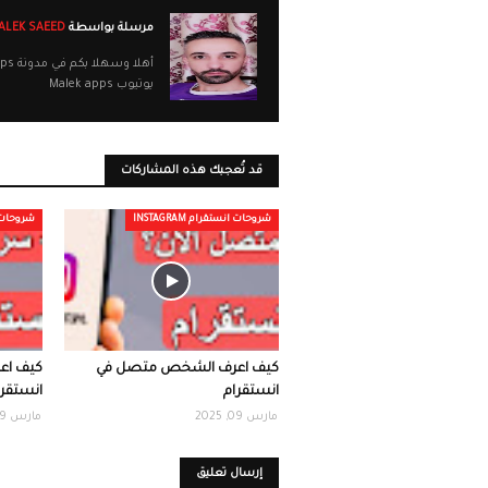
مرسلة بواسطة
MALEK SAEED
يوتيوب Malek apps
قد تُعجبك هذه المشاركات
شروحات انستقرام INSTAGRAM
شروحات انست
كيف اعرف الشخص متصل في
كيف اع
انستقرام
انستقرا
مارس 09, 2025
مارس 09, 2025
إرسال تعليق