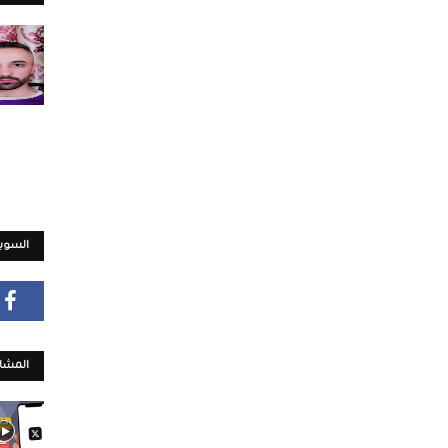
السويش
المشار