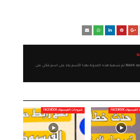
أهلا وسهلا بكم في مدونة Malek apps تم تسمية هذه المدونة بهذا الأسم بناء على اسم قناتي على
يسبوك FACEBOOK
شروحات الفيسبوك FACEBOOK