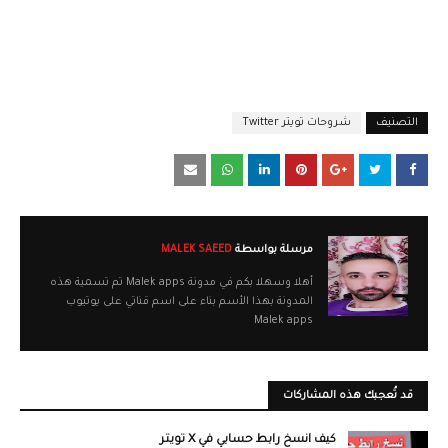
التصنيف
شروحات تويتر Twitter
مرسلة بواسطة
MALEK SAEED
أهلا وسهلا بكم في مدونة Malek apps تم تسمية هذه
المدونة بهذا الأسم بناء على اسم قناتي على يوتيوب
Malek apps
قد تُعجبك هذه المشاركات
كيف انسخ رابط حسابي في X تويتر