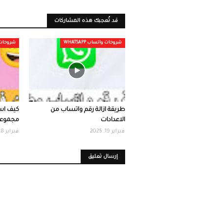
قد تُعجبك هذه المشاركات
شروحات واتساب WHATSAPP
شروحات وات
طريقة ازالة رقم واتساب من
كيف ا
الاعدادات
مجموعة
فبراير 19, 2025
فبراير 28, 2025
إرسال تعليق