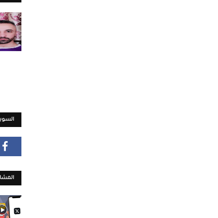
السويش
المشار