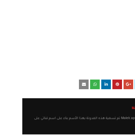
أهلا وسهلا بكم في مدونة Malek apps تم تسمية هذه المدونة بهذا الأسم بناء على اسم قناتي على