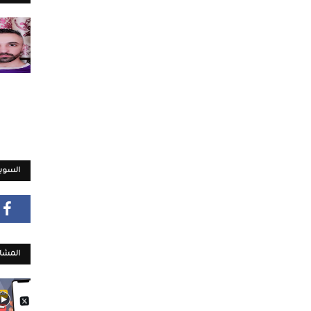
السويش
المشار