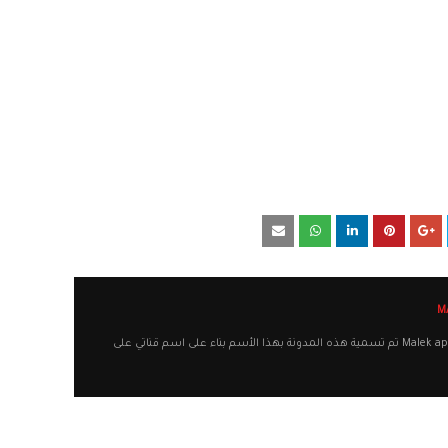
أهلا وسهلا بكم في مدونة Malek apps تم تسمية هذه المدونة بهذا الأسم بناء على اسم قناتي على