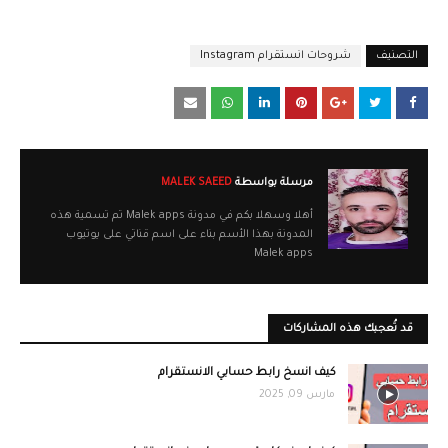
التصنيف
شروحات انستقرام Instagram
مرسلة بواسطة
MALEK SAEED
أهلا وسهلا بكم في مدونة Malek apps تم تسمية هذه
المدونة بهذا الأسم بناء على اسم قناتي على يوتيوب
Malek apps
قد تُعجبك هذه المشاركات
كيف انسخ رابط حسابي الانستقرام
مارس 09, 2025