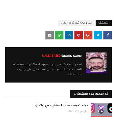
التصنيف
شروحات تيك توك tiktok
مرسلة بواسطة
MALEK SAEED
أهلا وسهلا بكم في مدونة Malek apps تم تسمية هذه
المدونة بهذا الأسم بناء على اسم قناتي على يوتيوب
Malek apps
قد تُعجبك هذه المشاركات
كيف اضيف حساب انستقرام في تيك توك
مارس 09, 2025