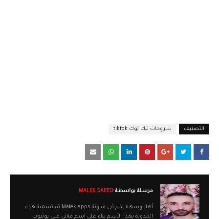
التصنيف
شروحات تيك توك tiktok
مرسلة بواسطة
MALEK SAEED
أهلا وسهلا بكم في مدونة Malek apps تم تسمية هذه
المدونة بهذا الأسم بناء على اسم قناتي على يوتيوب