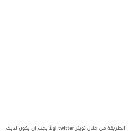
الطريقة من خلال تويتر twitter اولاً يجب ان يكون لديك