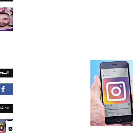
السويش
المشار