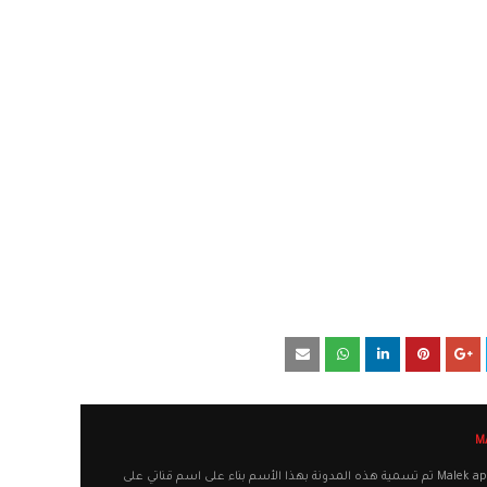
أهلا وسهلا بكم في مدونة Malek apps تم تسمية هذه المدونة بهذا الأسم بناء على اسم قناتي على