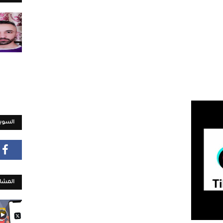
السويش
المشار