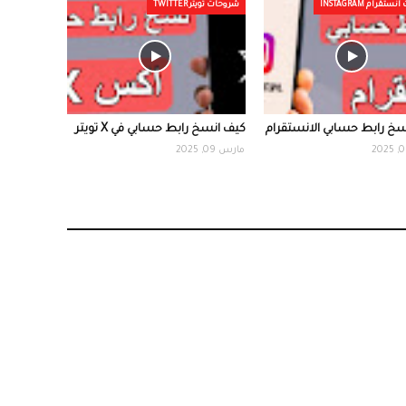
قرام INSTAGRAM
شروحات تويتر TWITTER
خ رابط حسابي الانستقرام
كيف انسخ رابط حسابي في X تويتر
مارس 09, 2025