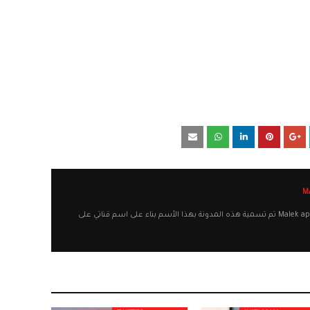
أهلا وسهلا بكم في مدونة Malek apps تم تسمية هذه المدونة بهذا الأسم بناء على اسم قناتي على