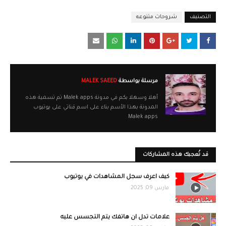
التصنيف
شروحات متنوعه
مرسلة بواسطة
MALEK SAEED
أهلا وسهلا بكم في مدونة Malek apps تم تسمية هذه
المدونة بهذا الأسم بناء على اسم قناتي على يوتيوب
Malek apps
قد تُعجبك هذه المشاركات
كيف اعرف سجل المشاهدات في يوتيوب
مارس 09, 2025
علامات تدل ان هاتفك يتم التجسس عليه