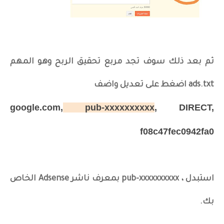
ثم بعد ذلك سوف تجد مربع تحقيق الربح وهو المهم
ads.txt اضغط على تعديل واضف
google.com,
pub-xxxxxxxxxx
, DIRECT,
f08c47fec0942fa0
استبدل ، pub-xxxxxxxxxx بمعرف ناشر Adsense الخاص
بك.