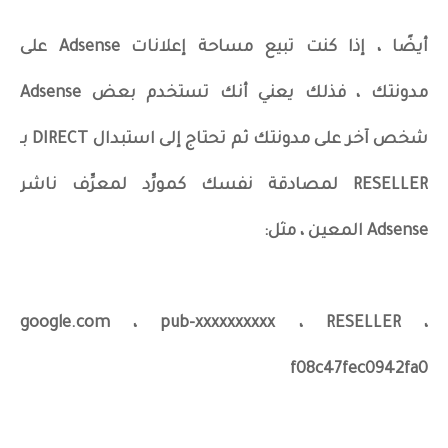
أيضًا ، إذا كنت تبيع مساحة إعلانات Adsense على
مدونتك ، فذلك يعني أنك تستخدم بعض Adsense
شخص آخر على مدونتك ثم تحتاج إلى استبدال DIRECT بـ
RESELLER لمصادقة نفسك كمورِّد لمعرِّف ناشر
Adsense المعين ، مثل:
google.com ، pub-xxxxxxxxxx ، RESELLER ،
f08c47fec0942fa0