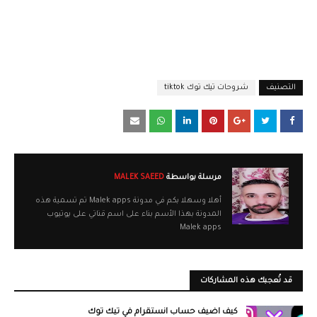
التصنيف
شروحات تيك توك tiktok
مرسلة بواسطة
MALEK SAEED
أهلا وسهلا بكم في مدونة Malek apps تم تسمية هذه
المدونة بهذا الأسم بناء على اسم قناتي على يوتيوب
Malek apps
قد تُعجبك هذه المشاركات
كيف اضيف حساب انستقرام في تيك توك